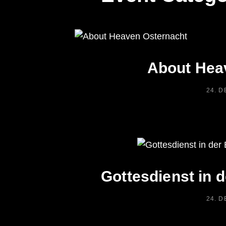
About Hea
POST
24. 
ON
Gottesdienst in 
POST
24. 
ON