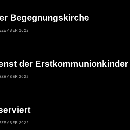
der Begegnungskirche
ED
DEZEMBER 2022
enst der Erstkommunionkinder
ED
DEZEMBER 2022
erviert
ED
DEZEMBER 2022