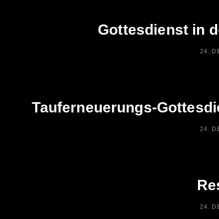
Gottesdienst in 
POST
24. 
ON
Tauferneuerungs-Gottesdi
POST
24. 
ON
Res
POST
24. 
ON