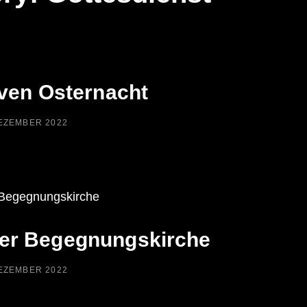
ven Osternacht
ED
DEZEMBER 2022
der Begegnungskirche
ED
DEZEMBER 2022