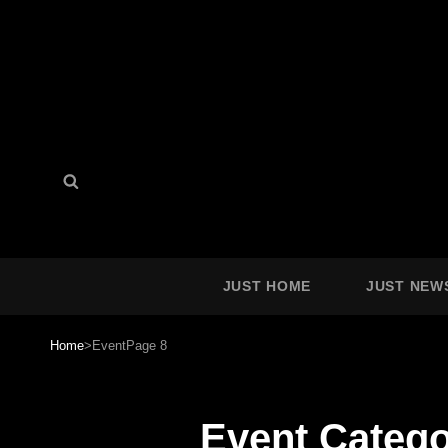
Search
Search
for:
JUST HOME
JUST NEW
Home
>
Event
Page 8
Event Categ