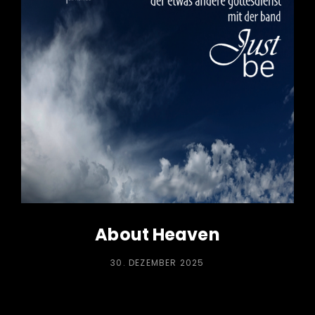
About Heaven
POSTED
30. DEZEMBER 2025
ON