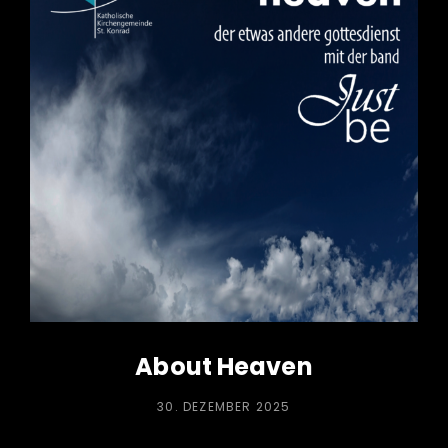
About Heaven
POSTED
30. DEZEMBER 2025
ON