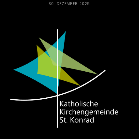
POSTED
30. DEZEMBER 2025
ON