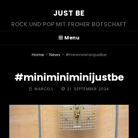
JUST BE
ROCK UND POP MIT FROHER BOTSCHAFT
Menu
Home
>
News
>
#miniminiminijustbe
#miniminiminijustbe
BY
POSTED
MARCELL
21. SEPTEMBER 2024
ON